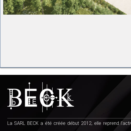
La SARL BECK a été créée début 2012, elle reprend l’activ