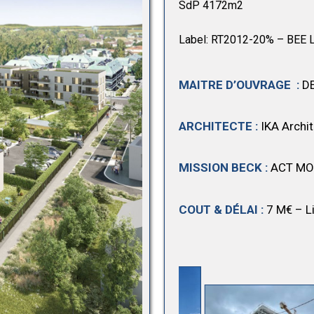
SdP 4172m2
Label: RT2012-20% – BEE 
MAITRE D’OUVRAGE :
D
ARCHITECTE :
IKA Archi
MISSION BECK :
ACT MO
COUT & DÉLAI :
7 M€ – L