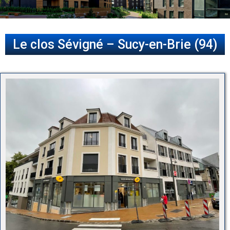
Le clos Sévigné – Sucy-en-Brie (94)